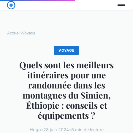
Accueil
›
Voyage
VOYAGE
Quels sont les meilleurs
itinéraires pour une
randonnée dans les
montagnes du Simien,
Éthiopie : conseils et
équipements ?
Hugo
•
28 juin 2024
•
6 min de lecture