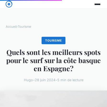
Accueil
›
Tourisme
TOURISME
Quels sont les meilleurs spots
pour le surf sur la côte basque
en Espagne?
Hugo
•
28 juin 2024
•
5 min de lecture