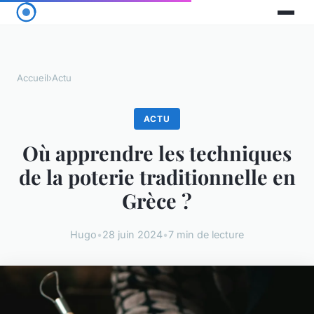
Accueil
›
Actu
ACTU
Où apprendre les techniques
de la poterie traditionnelle en
Grèce ?
Hugo
•
28 juin 2024
•
7 min de lecture